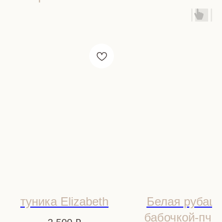
туника Elizabeth
Белая рубашк
бабочкой-пче