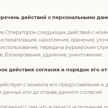
еречень действий с персональными да
ние Оператором следующих действий с мои
систематизация, накопление, хранение, уто
, использование, передача (курьерским сл
е, блокирование, удаление, уничтожение.
рок действия согласия и порядок его о
 действует с момента его предоставления и
 данных или до отзыва данного согласия.
огласен(на) с тем, что в период исполнения