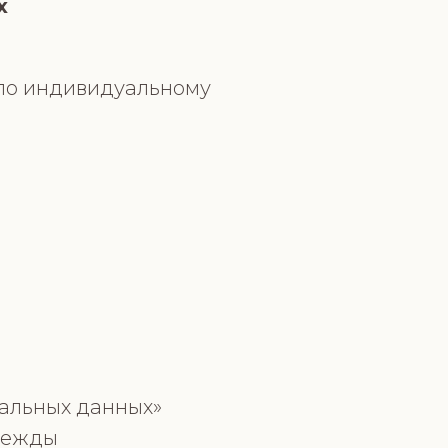
х
 по индивидуальному
нальных данных»
дежды