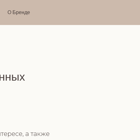
О Бренде
анных
тересе, а также