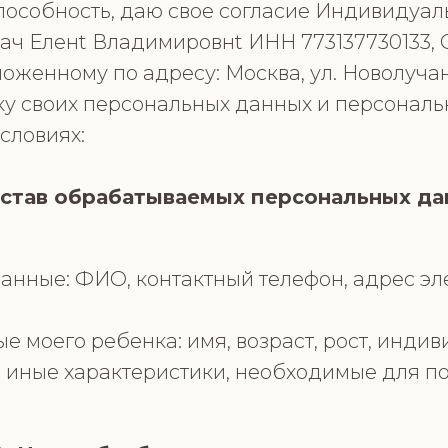
особность, даю свое согласие Индивидуа
ач Еленt Владимировнt ИНН 773137730133
оженному по адресу: Москва, ул. Новолучан
тку своих персональных данных и персонал
словиях:
остав обрабатываемых персональных д
нные: ФИО, контактный телефон, адрес эл
 моего ребенка: имя, возраст, рост, инди
, иные характеристики, необходимые для 