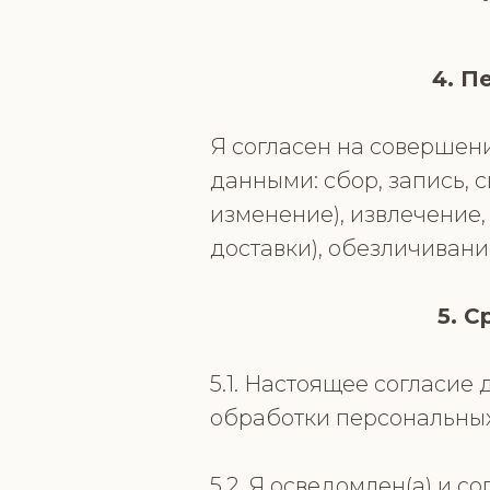
4. П
Я согласен на соверше
данными: сбор, запись, 
изменение), извлечение
доставки), обезличивани
5. С
5.1. Настоящее согласие
обработки персональных
5.2. Я осведомлен(а) и с