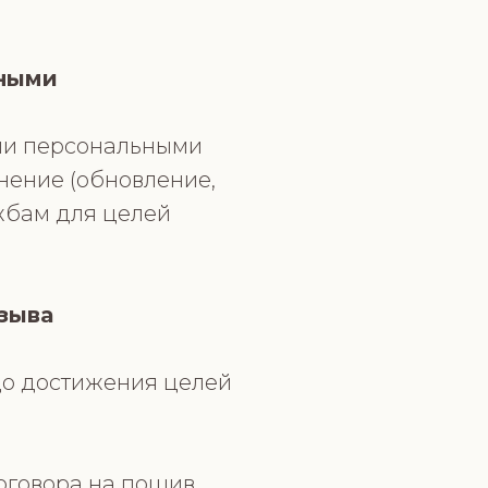
нными
ми персональными
чнение (обновление,
ужбам для целей
тзыва
 до достижения целей
 договора на пошив