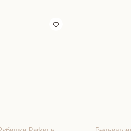
Рубашка Parker в
Вельветов