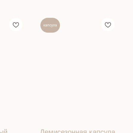
капсула
ый
Демисезонная капсула