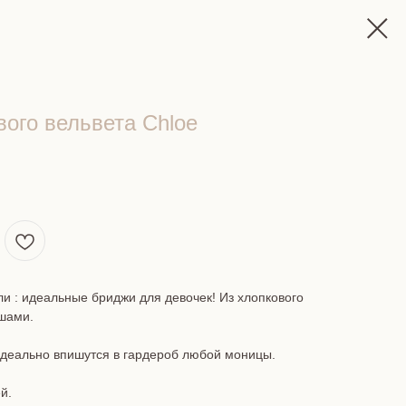
вого вельвета Chloe
ли : идеальные бриджи для девочек! Из хлопкового
юшами.
Идеально впишутся в гардероб любой моницы.
й.