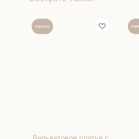
нарядно
нар
Вельветовое платье с