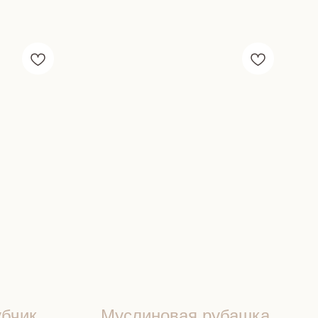
убчик
Муслиновая рубашка