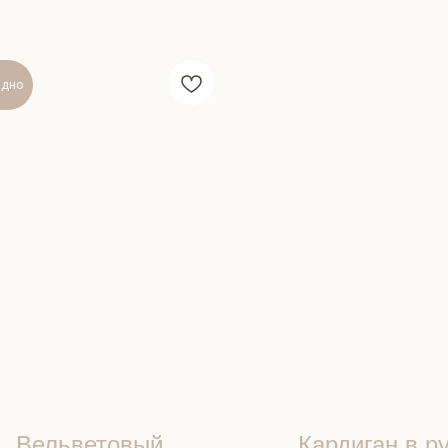
ядно
Вельветовый
Кардиган в р